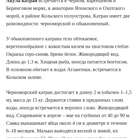
Акула катран
встречается в Черном, Баренцевом и
Беринговом морях, в акватории Японского и Охотского
морей, в районе Кольского полуострова. Катран имеет две
разновидности: черноморский и обыкновенный.
У обыкновенного катрана тело обтекаемое,
веретенообразное с кожистым килем на хвостовом стебле.
Окраска серо-синяя, брюхо белое. Живородящий вид.
Длина до 1,3 м. Хищная рыба, иногда питается бентосом.
В основном обитает в водах Атлантики, встречается в
Кольском заливе.
Черноморский катран достигает в длину 2 м (обычно 1–1,5
м), масса до 15 кг. Держится стаями в придонных слоях
воды, иногда встречается в верхних слоях. Живородящий
вид. Спаривание в апреле – мае на глубинах от 40 до 90 м.
Самка вынашивает яйца около 4 см в диаметре в течение
6–18 месяцев. Мальки выводятся весной и зимой, их