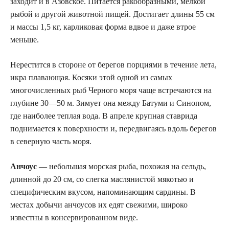
заходит и в Азовское. Питается ракообразными, мелкой
рыбой и другой животной пищей. Достигает длины 55 см
и массы 1,5 кг, карликовая форма вдвое и даже втрое
меньше.
Нерестится в стороне от берегов порциями в течение лета,
икра плавающая. Косяки этой одной из самых
многочисленных рыб Черного моря чаще встречаются на
глубине 30—50 м. Зимует она между Батуми и Синопом,
где наиболее теплая вода. В апреле крупная ставрида
поднимается к поверхности и, передвигаясь вдоль берегов
в северную часть моря.
Анчоус
— небольшая морская рыба, похожая на сельдь,
длинной до 20 см, со слегка маслянистой мякотью и
специфическим вкусом, напоминающим сардины. В
местах добычи анчоусов их едят свежими, широко
известны в консервированном виде.