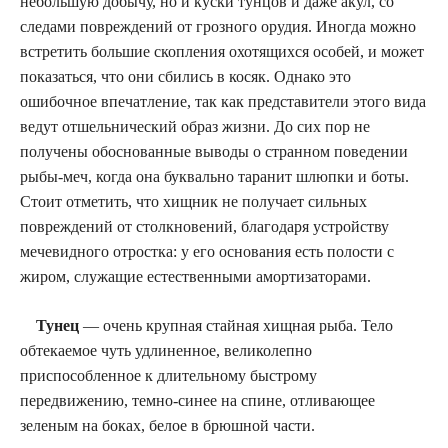
небольшую добычу, но и куски тунцов и даже акул, со
следами повреждений от грозного орудия. Иногда можно
встретить большие скопления охотящихся особей, и может
показаться, что они сбились в косяк. Однако это
ошибочное впечатление, так как представители этого вида
ведут отшельнический образ жизни. До сих пор не
получены обоснованные выводы о странном поведении
рыбы-меч, когда она буквально таранит шлюпки и боты.
Стоит отметить, что хищник не получает сильных
повреждений от столкновений, благодаря устройству
мечевидного отростка: у его основания есть полости с
жиром, служащие естественными амортизаторами.
Тунец
— очень крупная стайная хищная рыба. Тело
обтекаемое чуть удлиненное, великолепно
приспособленное к длительному быстрому
передвижению, темно-синее на спине, отливающее
зеленым на боках, белое в брюшной части.