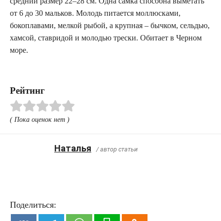
средний размер 22–28 см. Одна самка способна выметать
от 6 до 30 мальков. Молодь питается моллюсками,
бокоплавами, мелкой рыбой, а крупная – бычком, сельдью,
хамсой, ставридой и молодью трески. Обитает в Черном
море.
Рейтинг
( Пока оценок нет )
Наталья
/ автор статьи
Поделиться: