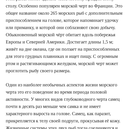
столу. Особенно популярен морской черт во Франции. Это
общее название около 265 морских рыб с дополнительным
приспособлением на голове, которое напоминает удочку
или приманку, и которой они соблазняют свою добычу.
Обыкновенный морской чёрт обитает вдоль побережья
Европы и Северней Америки. Достигает длины 1,5 м;
живёт на дне океана, где он ползает на приспособленных
для этого грудных плавниках и ищет пищу. С огромным
ртом и растягивающимся желудком, морской черт может
проглотить рыбу своего размера.
Один из наиболее необычных аспектов жизни морского
черта это его поведение во время периода половой
активности. У многих видов глубоководного черта самец
почти в десять раз меньше чем самка и не имеет
характерного выроста на голове. Самец, как паразит,
прикрепляется к телу своей подруги, прокусывая её кожу.
Жизненные системы этих двух рыб тогда соединяются и