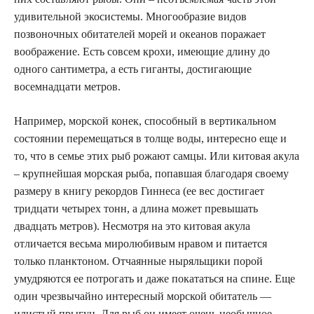
удивительной экосистемы. Многообразие видов
позвоночных обитателей морей и океанов поражает
воображение. Есть совсем крохи, имеющие длину до
одного сантиметра, а есть гиганты, достигающие
восемнадцати метров.
Например, морской конек, способный в вертикальном
состоянии перемещаться в толще воды, интересно еще и
то, что в семье этих рыб рожают самцы. Или китовая акула
– крупнейшая морская рыба, попавшая благодаря своему
размеру в книгу рекордов Гиннеса (ее вес достигает
тридцати четырех тонн, а длина может превышать
двадцать метров). Несмотря на это китовая акула
отличается весьма миролюбивым нравом и питается
только планктоном. Отчаянные ныряльщики порой
умудряются ее потрогать и даже покататься на спине. Еще
один чрезвычайно интересный морской обитатель —
илистый прыгун. Для рыб он имеет очень необычное