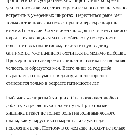
тропических и субтропических широт. Лишь во время
усиленного откорма, этого стремительного пловца можно
встретить в умеренных широтах. Нереститься рыба-меч
только в тропическом поясе, при температуре воды не
ниже 23 градусов. Самки очень плодовиты и мечут много
икры. Появляющиеся мальки обитают у поверхности
воды, питаясь планктоном, но достигнув в длину
сантиметра, уже начинают охотиться на мелкую рыбешку.
Примерно в это же время начинает вытягиваться верхняя
челюсть, и образуется меч. Всего лишь за год рыба
вырастает до полуметра в длину, а половозрелой
становится только в возрасте пяти-шести лет.
Рыба-меч – свирепый хищник. Она поглощает любую
добычу, встречающуюся на ее пути. При этом меч
хищника играет не только роль гидродинамического
плана, как у парусника и марлина, а служит для
поражения цели. Поэтому в ее желудке находят не только