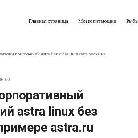
Главная страница
Млекопитающие
Рыб
газин приложений astra linux без лишнего риска на
60
корпоративный
 astra linux без
примере astra.ru