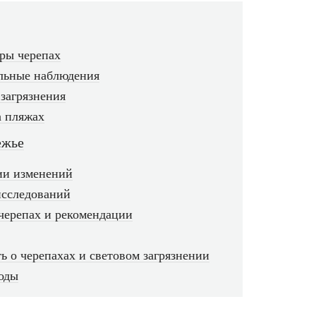
ры черепах
льные наблюдения
 загрязнения
а пляжах
ежье
ии изменений
исследований
 черепах и рекомендации
ь о черепахах и световом загрязнении
воды