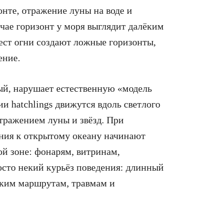
онте, отражение луны на воде и
чае горизонт у моря выглядит далёким
ест огни создают ложные горизонты,
ение.
ый, нарушает естественную «модель
и hatchlings движутся вдоль светлого
тражением луны и звёзд. При
ния к открытому океану начинают
ой зоне: фонарям, витринам,
сто некий курьёз поведения: длинный
ским маршрутам, травмам и