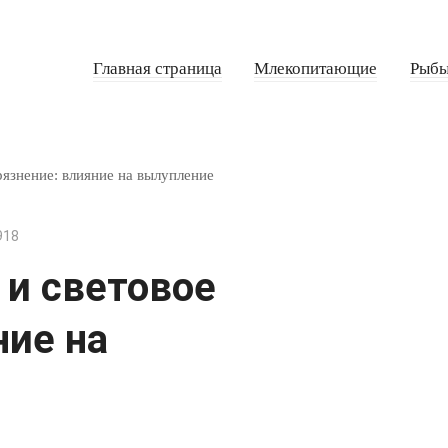
Главная страница
Млекопитающие
Рыб
рязнение: влияние на вылупление
918
 и световое
ние на