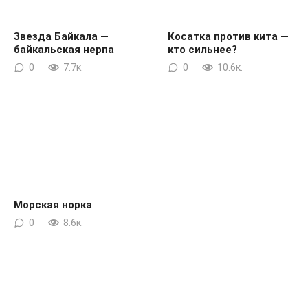
Звезда Байкала —
Косатка против кита —
байкальская нерпа
кто сильнее?
0
7.7к.
0
10.6к.
Морская норка
0
8.6к.