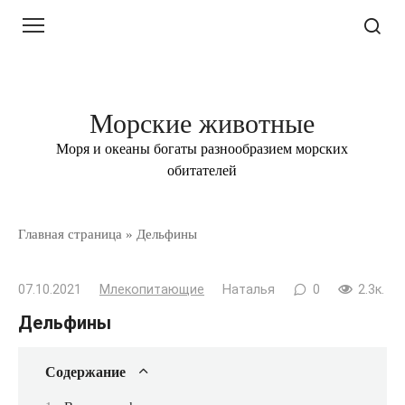
Перейти
к
контенту
Морские животные
Моря и океаны богаты разнообразием морских
обитателей
Главная страница
»
Дельфины
07.10.2021
Млекопитающие
Наталья
0
2.3к.
Дельфины
Содержание