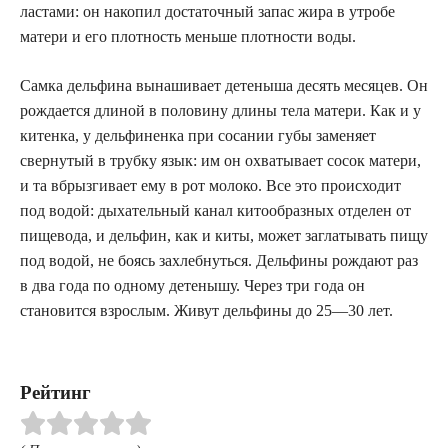
ластами: он накопил достаточный запас жира в утробе
матери и его плотность меньше плотности воды.
Самка дельфина вынашивает детеныша десять месяцев. Он
рождается длиной в половину длины тела матери. Как и у
китенка, у дельфиненка при сосании губы заменяет
свернутый в трубку язык: им он охватывает сосок матери,
и та вбрызгивает ему в рот молоко. Все это происходит
под водой: дыхательный канал китообразных отделен от
пищевода, и дельфин, как и киты, может заглатывать пищу
под водой, не боясь захлебнуться. Дельфины рождают раз
в два года по одному детенышу. Через три года он
становится взрослым. Живут дельфины до 25—30 лет.
Рейтинг