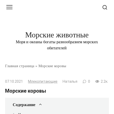
Перейти
к
контенту
Морские животные
Моря и океаны богаты разнообразием морских
обитателей
Главная страница
»
Морские коровы
07.10.2021
Млекопитающие
Наталья
0
2.2к.
Морские коровы
Содержание