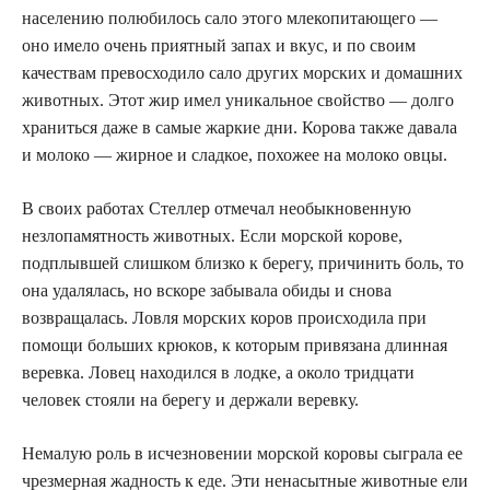
населению полюбилось сало этого млекопитающего —
оно имело очень приятный запах и вкус, и по своим
качествам превосходило сало других морских и домашних
животных. Этот жир имел уникальное свойство — долго
храниться даже в самые жаркие дни. Корова также давала
и молоко — жирное и сладкое, похожее на молоко овцы.
В своих работах Стеллер отмечал необыкновенную
незлопамятность животных. Если морской корове,
подплывшей слишком близко к берегу, причинить боль, то
она удалялась, но вскоре забывала обиды и снова
возвращалась. Ловля морских коров происходила при
помощи больших крюков, к которым привязана длинная
веревка. Ловец находился в лодке, а около тридцати
человек стояли на берегу и держали веревку.
Немалую роль в исчезновении морской коровы сыграла ее
чрезмерная жадность к еде. Эти ненасытные животные ели