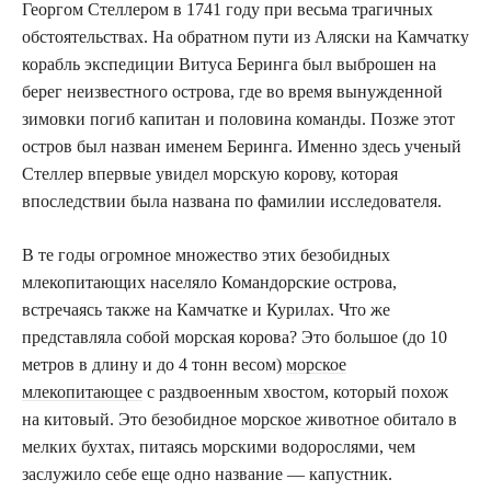
Георгом Стеллером в 1741 году при весьма трагичных
обстоятельствах. На обратном пути из Аляски на Камчатку
корабль экспедиции Витуса Беринга был выброшен на
берег неизвестного острова, где во время вынужденной
зимовки погиб капитан и половина команды. Позже этот
остров был назван именем Беринга. Именно здесь ученый
Стеллер впервые увидел морскую корову, которая
впоследствии была названа по фамилии исследователя.
В те годы огромное множество этих безобидных
млекопитающих населяло Командорские острова,
встречаясь также на Камчатке и Курилах. Что же
представляла собой морская корова? Это большое (до 10
метров в длину и до 4 тонн весом)
морское
млекопитающее
с раздвоенным хвостом, который похож
на китовый. Это безобидное
морское животное
обитало в
мелких бухтах, питаясь морскими водорослями, чем
заслужило себе еще одно название — капустник.