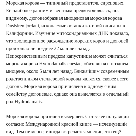
Морская корова — типичный представитель сиреновых.
Её наиболее ранним известным предком являлась, по-
видимому, дюгонеобразная миоценовая морская корова
Dusisiren jordani, ископаемые останки которой описаны в
Калифорнии. Изучение митохондриальных ДНК показало,
что эволюционное расхождение морских коров и дюгоней
произошло не позднее 22 млн лет назад.
Непосредственным предком капустницы может считаться
морская корова Hydrodamalis cuestae, обитавшая в позднем
миоцене, около 5 млн лет назад. Ближайшим современным
родственником стеллеровой коровы является, скорее всего,
дюгонь. Морская корова причислена к одному с ним
семейству дюгоневые, однако она выделяется в отдельный
род Hydrodamalis.
Морская корова признана вымершей. Статус её популяции
согласно Международной красной книге — исчезнувший
вид. Тем не менее, иногда встречается мнение, что ещё