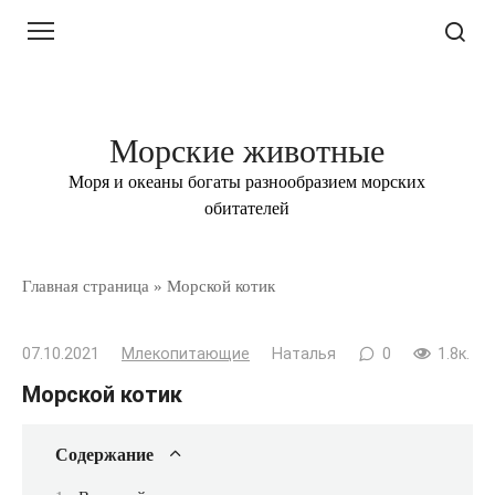
Перейти
к
контенту
Морские животные
Моря и океаны богаты разнообразием морских
обитателей
Главная страница
»
Морской котик
07.10.2021
Млекопитающие
Наталья
0
1.8к.
Морской котик
Содержание