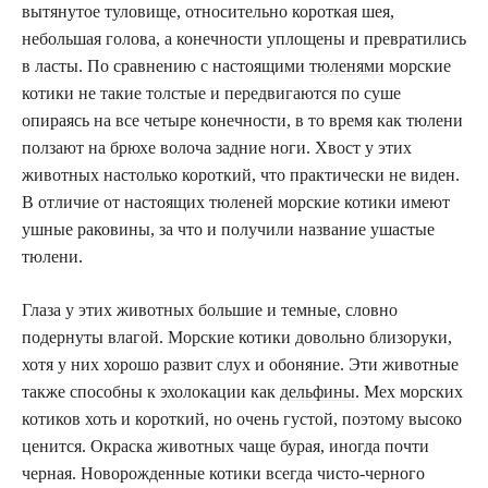
вытянутое туловище, относительно короткая шея,
небольшая голова, а конечности уплощены и превратились
в ласты. По сравнению с настоящими
тюленями
морские
котики не такие толстые и передвигаются по суше
опираясь на все четыре конечности, в то время как тюлени
ползают на брюхе волоча задние ноги. Хвост у этих
животных настолько короткий, что практически не виден.
В отличие от настоящих тюленей морские котики имеют
ушные раковины, за что и получили название ушастые
тюлени.
Глаза у этих животных большие и темные, словно
подернуты влагой. Морские котики довольно близоруки,
хотя у них хорошо развит слух и обоняние. Эти животные
также способны к эхолокации как
дельфины
. Мех морских
котиков хоть и короткий, но очень густой, поэтому высоко
ценится. Окраска животных чаще бурая, иногда почти
черная. Новорожденные котики всегда чисто-черного