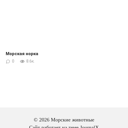
Морская норка
0
8.6к.
© 2026 Морские животные
Сайт работает на теме
JournalX