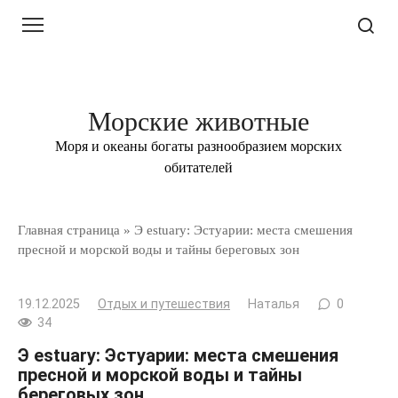
Перейти
к
контенту
Морские животные
Моря и океаны богаты разнообразием морских
обитателей
Главная страница
»
Э estuary: Эстуарии: места смешения
пресной и морской воды и тайны береговых зон
19.12.2025
Отдых и путешествия
Наталья
0
34
Э estuary: Эстуарии: места смешения
пресной и морской воды и тайны
береговых зон