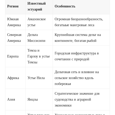
Известный
Регион
Особенность
эстуарий
Южная
Амазонское
Огромная биоразнообразность,
Америка
устье
богатыые мангровые леса
Северная
Дельта
Крупнейшая система дельт на
Америка
Миссисипи
континенте, богатая рыбой
Темзa и
Городская инфраструктура в
Европа
Гарлоу в устье
сочетании с природой
Темзы
Дельтовая сеть и влияние на
Африка
Устье Нила
сельское хозяйство вдоль
побережья
Стратегическое значение для
Азия
Янцзы
судоходства и аграрной
экономики