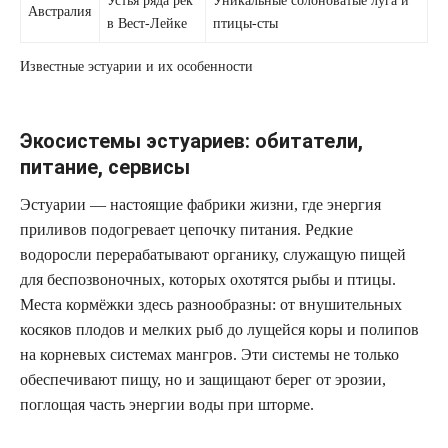
Устья ряда рек
Уникальные солоноватые луга и
Австралия
в Вест-Лейкe
птицы-сты
Известные эстуарии и их особенности
Экосистемы эстуариев: обитатели,
питание, сервисы
Эстуарии — настоящие фабрики жизни, где энергия
приливов подогревает цепочку питания. Редкие
водоросли перерабатывают органику, служащую пищей
для беспозвоночных, которых охотятся рыбы и птицы.
Места кормёжки здесь разнообразны: от внушительных
косяков плодов и мелких рыб до лущейся коры и полипов
на корневых системах мангров. Эти системы не только
обеспечивают пищу, но и защищают берег от эрозии,
поглощая часть энергии воды при шторме.