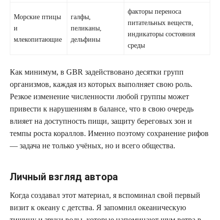
факторы переноса
Морские птицы
галфы,
питательных веществ,
и
пеликаны,
индикаторы состояния
млекопитающие
дельфины
среды
Как минимум, в GBR задействовано десятки групп
организмов, каждая из которых выполняет свою роль.
Резкое изменение численности любой группы может
привести к нарушениям в балансе, что в свою очередь
влияет на доступность пищи, защиту береговых зон и
темпы роста кораллов. Именно поэтому сохранение рифов
— задача не только учёных, но и всего общества.
Личный взгляд автора
Когда создавал этот материал, я вспоминал свой первый
визит к океану с детства. Я запомнил океаническую
тишину и звуки воды, которые напоминают шум ветра в