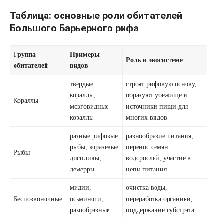
Таблица: основные роли обитателей
Большого Барьерного рифа
Группа
Примеры
Роль в экосистеме
обитателей
видов
твёрдые
строят рифовую основу,
кораллы,
образуют убежище и
Кораллы
мозговидные
источники пищи для
кораллы
многих видов
разные рифовые
разнообразие питания,
рыбы, коразевые
перенос семян
Рыбы
дисплины,
водорослей, участие в
демерры
цепи питания
мидии,
очистка воды,
Беспозвоночные
осьминоги,
переработка органики,
ракообразные
поддержание субстрата