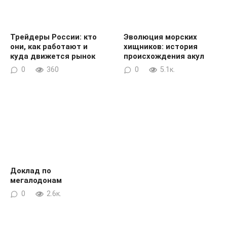
Трейдеры России: кто
Эволюция морских
они, как работают и
хищников: история
куда движется рынок
происхождения акул
0
360
0
5.1к.
Доклад по
мегалодонам
0
2.6к.