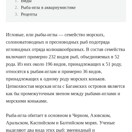
Виды
Рыба-игла в аквариумистике
Рецепты
Игловые, или рыбы-иглы — семейство морских,
солоноватоводных и пресноводных рыб подотряда
игловидных отряда колюшкообразных. В состав семейства
включают примерно 232 видов рыб, объединяемых в 52
рода. Из них около 196 видов, принадлежащих к 51 роду,
относятся к рыбам-иглам и примерно 36 видов,
принадлежащих к одному роду
морских коньков
.
Цепкохвостая морская игла с Багамских островов является
как бы промежуточным звеном между рыбами-иглами и
морскими коньками.
Рыба-игла обитает в основном в Черном, Азовском,
Аральском, Каспийском и Балтийском морях. Ученые
выделяют два вида этих рыб: змеевидный и