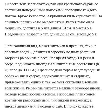
Окраска тела зеленовато-бурая или красновато-бурая, со
светлыми поперечными полосками посредине каждого
пояска. Брюхо беловатое, а брюшной киль черноватый. На
спинном плавнике не бывает пятен. Растёт рыба-игла
медленно, достигая в 5 лет длины 19 см. и массы 5 г.
Предельный возраст 6 лет, длина до 23 см., масса до 5 г.
Эвригалинный вид, может жить как в пресных, так и в
солёных водах. Держится в зарослях водных растений.
Морская рыба-игла в весеннее время заходит в реки и
озёра, поднимаясь иногда на значительные расстояния (в
Днепре до 900 км.). Пресноводная форма ведёт туводный
образ жизни в озёрах, водохранилищах и старицах,
придерживаясь одних и тех же мест обитания в течение
всей жизни. Рыба-игла питается мелкими ракообразными,
молодь только зоопланктоном, а взрослые планктоном,
крупными ракообразными, личинками насекомых, а
иногда личинками и молодью рыб. В поисках жертвы