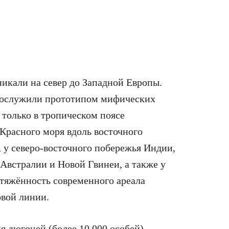
икали на север до Западной Европы.
послужили прототипом мифических
 только в тропическом поясе
Красного моря вдоль восточного
 у северо-восточного побережья Индии,
Австралии и Новой Гвинеи, а также у
отяжённость современного ареала
овой линии.
 дюгоней (более 10 000 особей)