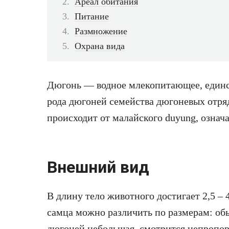
Ареал обитания
Питание
Размножение
Охрана вида
Дюгонь — водное млекопитающее, единс
рода дюгоней семейства дюгоневых отря
происходит от малайского duyung, означ
Внешний вид
В длину тело животного достигает 2,5 – 
самца можно различить по размерам: об
дюгоней небольшая, смотрится непропор