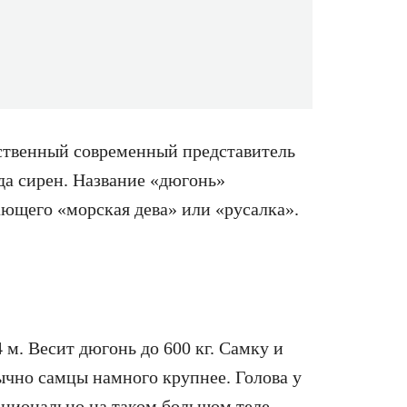
твенный современный представитель
да сирен. Название «дюгонь»
ающего «морская дева» или «русалка».
4 м. Весит дюгонь до 600 кг. Самку и
ычно самцы намного крупнее. Голова у
ционально на таком большом теле.