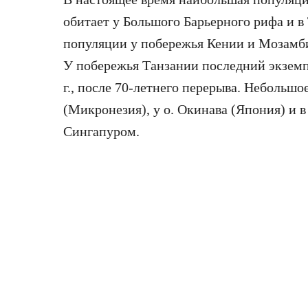
обитает у Большого Барьерного рифа и в
популяции у побережья Кении и Мозамбик
У побережья Танзании последний экземп
г., после 70-летнего перерыва. Небольшо
(Микронезия), у о. Окинава (Япония) и
Сингапуром.