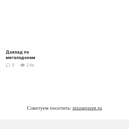
Доклад по
мегалодонам
0
2.6к.
Советуем посетить:
pizzarezept.ru