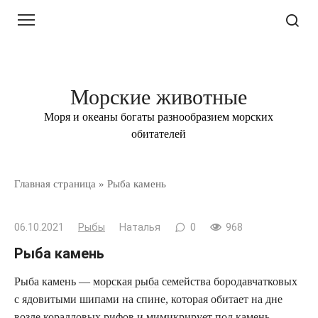
Перейти
к
контенту
Морские животные
Моря и океаны богаты разнообразием морских
обитателей
Главная страница
»
Рыба камень
06.10.2021
Рыбы
Наталья
0
968
Рыба камень
Рыба камень —
морская рыба
семейства бородавчатковых
с ядовитыми шипами на спине, которая обитает на дне
возле коралловых рифов и мимикрирует под камень.