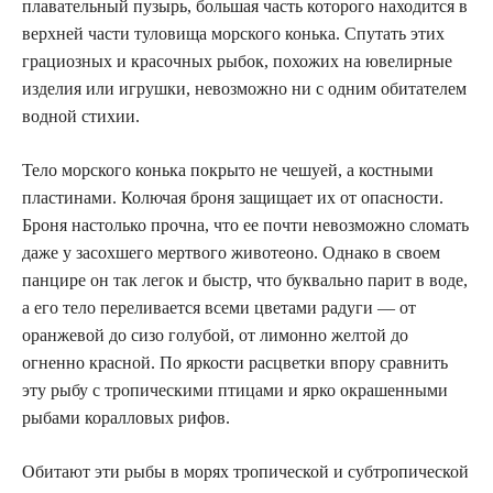
плавательный пузырь, большая часть которого находится в
верхней части туловища морского конька. Спутать этих
грациозных и красочных рыбок, похожих на ювелирные
изделия или игрушки, невозможно ни с одним обитателем
водной стихии.
Тело морского конька покрыто не чешуей, а костными
пластинами. Колючая броня защищает их от опасности.
Броня настолько прочна, что ее почти невозможно сломать
даже у засохшего мертвого животеоно. Однако в своем
панцире он так легок и быстр, что буквально парит в воде,
а его тело переливается всеми цветами радуги — от
оранжевой до сизо голубой, от лимонно желтой до
огненно красной. По яркости расцветки впору сравнить
эту рыбу с тропическими птицами и ярко окрашенными
рыбами коралловых рифов.
Обитают эти рыбы в морях тропической и субтропической