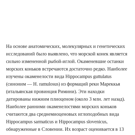
На основе анатомических, молекулярных и генетических
исследований было выявлено, что морской конек является
сильно измененной рыбой-иглой. Окаменевшие останки
морских коньков встречаются достаточно редко. Наиболее
изучены окаменелости вида Hippocampus guttulatus
(синоним — H. ramulosus) из формаций реки Мареккья
(итальянская провинция Римини). Эти находки
датированы нижним плиоценом (около 3 млн. лет назад).
Наиболее ранними окаменелостями морских коньков
считаются два среднемиоценовых иглоподобных вида
Hippocampus sarmaticus и Hippocampus slovenicus,
обнаруженные в Словении. Их возраст оценивается в 13