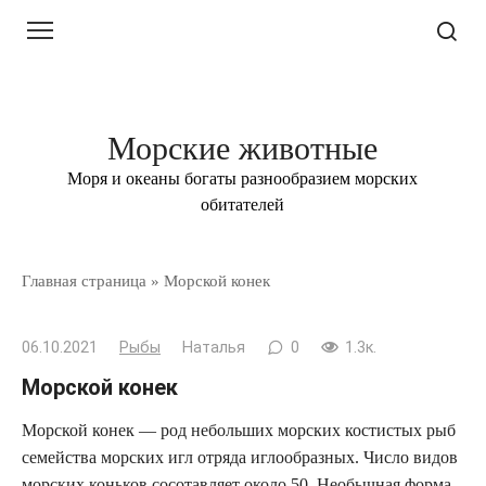
Перейти
к
контенту
Морские животные
Моря и океаны богаты разнообразием морских
обитателей
Главная страница
»
Морской конек
06.10.2021
Рыбы
Наталья
0
1.3к.
Морской конек
Морской конек — род небольших морских костистых рыб
семейства морских игл отряда иглообразных. Число видов
морских коньков сосотавляет около 50. Необычная форма