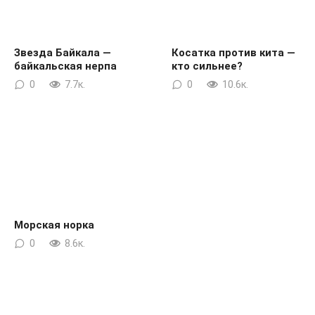
Звезда Байкала —
Косатка против кита —
байкальская нерпа
кто сильнее?
0
7.7к.
0
10.6к.
Морская норка
0
8.6к.