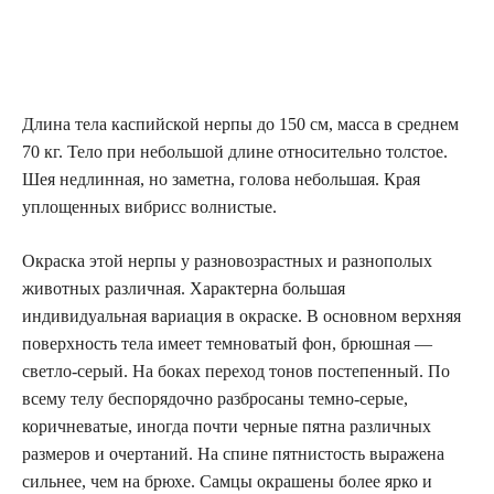
Длина тела каспийской нерпы до 150 см, масса в среднем
70 кг. Тело при небольшой длине относительно толстое.
Шея недлинная, но заметна, голова небольшая. Края
уплощенных вибрисс волнистые.
Окраска этой нерпы у разновозрастных и разнополых
животных различная. Характерна большая
индивидуальная вариация в окраске. В основном верхняя
поверхность тела имеет темноватый фон, брюшная —
светло-серый. На боках переход тонов постепенный. По
всему телу беспорядочно разбросаны темно-серые,
коричневатые, иногда почти черные пятна различных
размеров и очертаний. На спине пятнистость выражена
сильнее, чем на брюхе. Самцы окрашены более ярко и