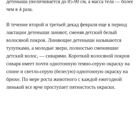
детеныша увеличивается до 85-90 см, а масса тела — более
чем в 4 раза.
В течение второй и третьей декад февраля еще в период
лактации детеныши линяют, сменяя детский белый
волосяной покров. Линяющие детеныши называются
тулупками, а молодые звери, полностью сменившие
детский волос, — сиварями. Короткий волосяной покров
сиваря имеет почти однотонную темно-серую окраску на
спине и светло-серую (белесую) однотонную окраску на
брюхе. По мере роста животного с каждой ежегодной
линькой все ярче проступает пятнистость окраски.