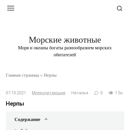
Перейти
к
контенту
Морские животные
Моря и океаны богаты разнообразием морских
обитателей
Главная страница
»
Нерпы
07.10.2021
Млекопитающие
Наталья
0
1.5к.
Нерпы
Содержание