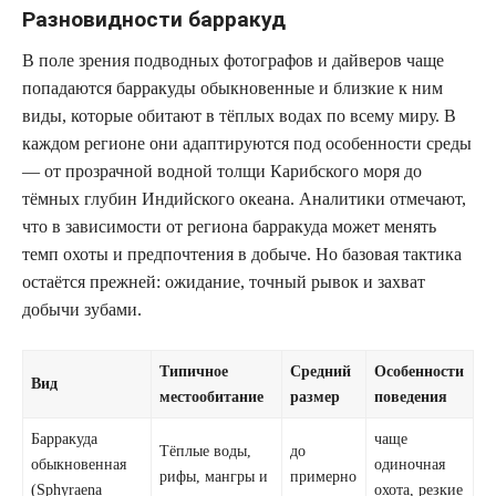
Разновидности барракуд
В поле зрения подводных фотографов и дайверов чаще
попадаются барракуды обыкновенные и близкие к ним
виды, которые обитают в тёплых водах по всему миру. В
каждом регионе они адаптируются под особенности среды
— от прозрачной водной толщи Карибского моря до
тёмных глубин Индийского океана. Аналитики отмечают,
что в зависимости от региона барракуда может менять
темп охоты и предпочтения в добыче. Но базовая тактика
остаётся прежней: ожидание, точный рывок и захват
добычи зубами.
Типичное
Средний
Особенности
Вид
местообитание
размер
поведения
Барракуда
чаще
Тёплые воды,
до
обыкновенная
одиночная
рифы, мангры и
примерно
(Sphyraena
охота, резкие