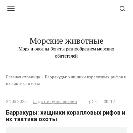
Перейти
к
контенту
Морские животные
Моря и океаны богаты разнообразием морских
обитателей
Главная страница
»
Барракуды: хищники коралловых рифов и
их тактика охоты
24.03.2026
Отдых и путешествия
0
12
Барракуды: хищники коралловых рифов и
их тактика охоты