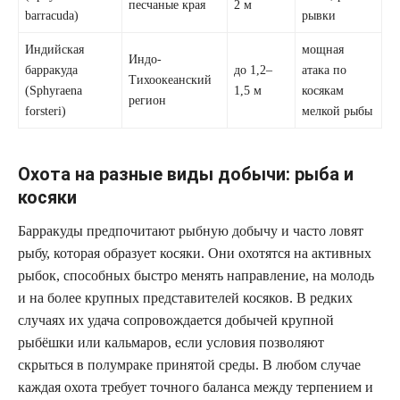
песчаные края
2 м
barracuda)
рывки
Индийская
мощная
Индо-
барракуда
до 1,2–
атака по
Тихоокеанский
(Sphyraena
1,5 м
косякам
регион
forsteri)
мелкой рыбы
Охота на разные виды добычи: рыба и
косяки
Барракуды предпочитают рыбную добычу и часто ловят
рыбу, которая образует косяки. Они охотятся на активных
рыбок, способных быстро менять направление, на молодь
и на более крупных представителей косяков. В редких
случаях их удача сопровождается добычей крупной
рыбёшки или кальмаров, если условия позволяют
скрыться в полумраке принятой среды. В любом случае
каждая охота требует точного баланса между терпением и