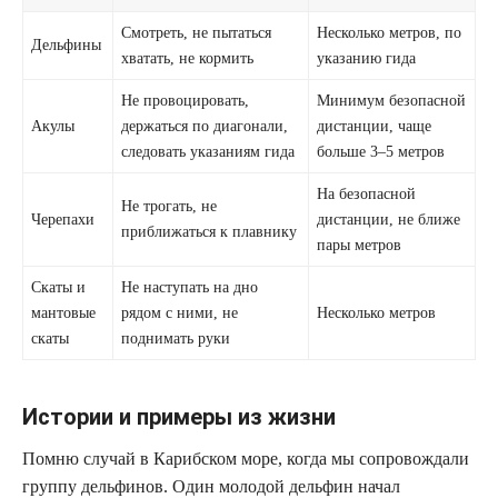
Смотреть, не пытаться
Несколько метров, по
Дельфины
хватать, не кормить
указанию гида
Не провоцировать,
Минимум безопасной
Акулы
держаться по диагонали,
дистанции, чаще
следовать указаниям гида
больше 3–5 метров
На безопасной
Не трогать, не
Черепахи
дистанции, не ближе
приближаться к плавнику
пары метров
Скаты и
Не наступать на дно
мантовые
рядом с ними, не
Несколько метров
скаты
поднимать руки
Истории и примеры из жизни
Помню случай в Карибском море, когда мы сопровождали
группу дельфинов. Один молодой дельфин начал