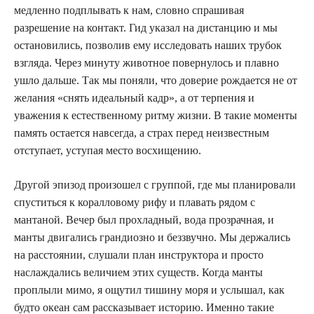
медленно подплывать к нам, словно спрашивая
разрешение на контакт. Гид указал на дистанцию и мы
остановились, позволив ему исследовать наших трубок
взгляда. Через минуту животное повернулось и плавно
ушло дальше. Так мы поняли, что доверие рождается не от
желания «снять идеальный кадр», а от терпения и
уважения к естественному ритму жизни. В такие моменты
память остается навсегда, а страх перед неизвестным
отступает, уступая место восхищению.
Другой эпизод произошел с группой, где мы планировали
спуститься к коралловому рифу и плавать рядом с
мантаной. Вечер был прохладный, вода прозрачная, и
манты двигались грандиозно и беззвучно. Мы держались
на расстоянии, слушали план инструктора и просто
наслаждались величием этих существ. Когда манты
проплыли мимо, я ощутил тишину моря и услышал, как
будто океан сам рассказывает историю. Именно такие