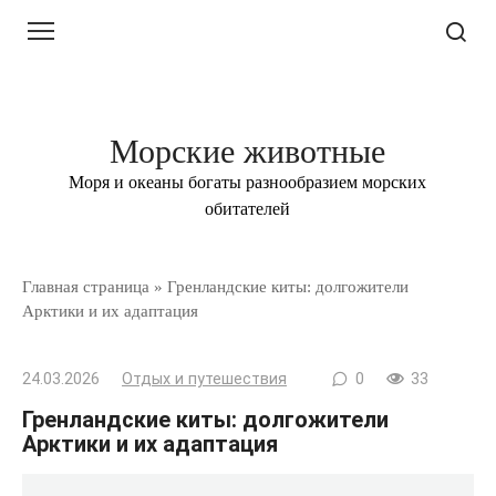
Перейти
к
контенту
Морские животные
Моря и океаны богаты разнообразием морских
обитателей
Главная страница
»
Гренландские киты: долгожители
Арктики и их адаптация
24.03.2026
Отдых и путешествия
0
33
Гренландские киты: долгожители
Арктики и их адаптация