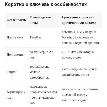
Коротко о ключевых особенностях
Гренландские
Сравнение с другими
Особенность
киты
арктическими китами
обычно 4–6 м у белух и
Длина тела
15–20 м
Narwhal; Bowheads —
близко к верхней границе
до примерно 200
75–90 лет у некоторых
Долголетие
лет
других видов
зоопланктон,
часто сходный рацион у
Рацион
мелкие
арктических китов
ракообразные
молчаливые
меньше приспособлений
Адаптации к
прорывы через лёд,
к ледяной среде у
льду
прочная челюсть и
некоторых видов
лоб