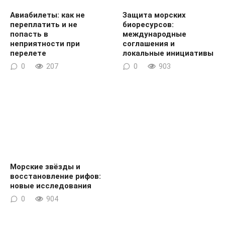
Авиабилеты: как не
Защита морских
переплатить и не
биоресурсов:
попасть в
международные
неприятности при
соглашения и
перелете
локальные инициативы
0
207
0
903
Морские звёзды и
восстановление рифов:
новые исследования
0
904