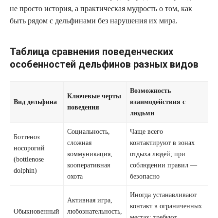
не просто история, а практическая мудрость о том, как
быть рядом с дельфинами без нарушения их мира.
Таблица сравнения поведенческих
особенностей дельфинов разных видов
Возможность
Ключевые черты
Вид дельфина
взаимодействия с
поведения
людьми
Социальность,
Чаще всего
Боттеноз
сложная
контактируют в зонах
носорогий
коммуникация,
отдыха людей; при
(bottlenose
кооперативная
соблюдении правил —
dolphin)
охота
безопасно
Иногда устанавливают
Активная игра,
контакт в ограниченных
Обыкновенный
любознательность,
местах; требуют