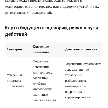
каждый может внести вклад, будь то участие в
мониторинге, волонтерство, или поддержка устойчивых
региональных предприятий.
Карта будущего: сценарии, риски и пути
действий
Ключевые
Сценарий
Действия и решения
изменения
Умеренное
Укрепление охраняемых
повышение
зон, адаптивное
температуры,
Умеренная
управление
локальные
динамика
рыболовством,
колебания
потепления
мониторинг и
кислотности;
оперативная
частичные
корректировка квот
смещения видов