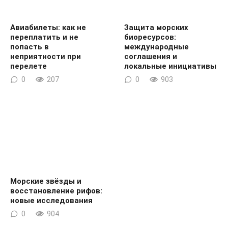
Авиабилеты: как не
Защита морских
переплатить и не
биоресурсов:
попасть в
международные
неприятности при
соглашения и
перелете
локальные инициативы
0
207
0
903
Морские звёзды и
восстановление рифов:
новые исследования
0
904