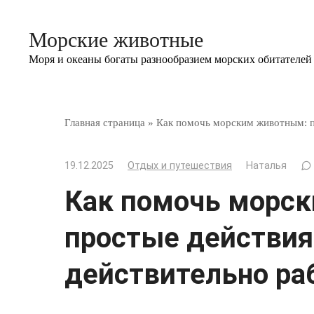
Перейти
к
Морские животные
контенту
Моря и океаны богаты разнообразием морских обитателей
Главная страница
»
Как помочь морским животным: п
19.12.2025
Отдых и путешествия
Наталья
Как помочь морс
простые действия
действительно ра