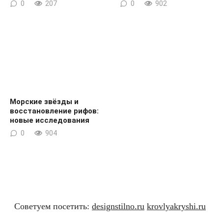
0
207
0
902
Морские звёзды и
восстановление рифов:
новые исследования
0
904
Советуем посетить:
designstilno.ru
krovlyakryshi.ru