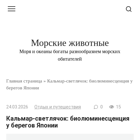
Перейти
к
контенту
Морские животные
Моря и океаны богаты разнообразием морских
обитателей
Главная страница
»
Кальмар-светлячок: биолюминесценция у
берегов Японии
24.03.2026
Отдых и путешествия
0
15
Кальмар-светлячок: биолюминесценция
у берегов Японии