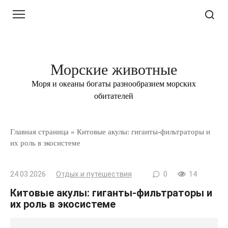
Перейти
к
контенту
Морские животные
Моря и океаны богаты разнообразием морских
обитателей
Главная страница
»
Китовые акулы: гиганты‑фильтраторы и
их роль в экосистеме
24.03.2026
Отдых и путешествия
0
14
Китовые акулы: гиганты‑фильтраторы и
их роль в экосистеме