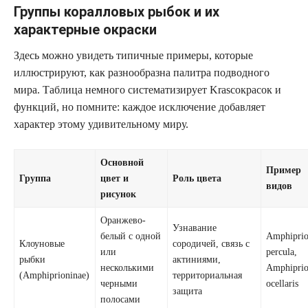
Группы коралловых рыбок и их
характерные окраски
Здесь можно увидеть типичные примеры, которые
иллюстрируют, как разнообразна палитра подводного
мира. Таблица немного систематизирует Krasсокрасок и
функций, но помните: каждое исключение добавляет
характер этому удивительному миру.
Основной
Пример
Группа
цвет и
Роль цвета
видов
рисунок
Оранжево-
Узнавание
белый с одной
Amphipri
Клоуновые
сородичей, связь с
или
percula,
рыбки
актиниями,
несколькими
Amphipri
(Amphiprioninae)
территориальная
черными
ocellaris
защита
полосами