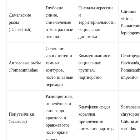
Глубокие
Сигналы агрессии
Chromis
Дамельские
синие,
и
viridis,
рыбы
сине‑зеленые
территориальности,
Pomacentr
(Damselfish)
и контрастные
социальная
lepidogen
оттенки
динамика
Сочетание
ярких пятен и
Коммуникация в
Centropyg
Ангеловые рыбы
темных
социальных
flavicauda
(Pomacanthidae)
контуров,
группах,
Pomacanth
часто плавные
партнёрство
imperator
переходы
Разноцветные,
от зелёного и
Камуфляж среди
Scarabaeu
синего до
Попугайчики
кораллов,
chrysopter
красного и
(Scaridae)
привлечение
Chlorurus
оранжевого;
внимания партнера
sordidus
часто яркие
узоры