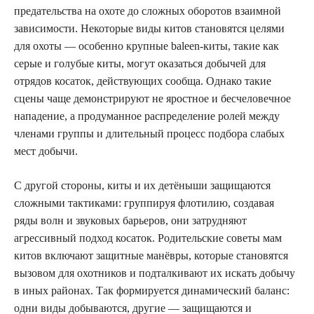
предательства на охоте до сложных оборотов взаимной
зависимости. Некоторые виды китов становятся целями
для охоты — особенно крупные baleen-киты, такие как
серые и голубые киты, могут оказаться добычей для
отрядов косаток, действующих сообща. Однако такие
сцены чаще демонстрируют не яростное и бесчеловечное
нападение, а продуманное распределение ролей между
членами группы и длительный процесс подбора слабых
мест добычи.
С другой стороны, киты и их детёныши защищаются
сложными тактиками: группируя флотилию, создавая
ряды волн и звуковых барьеров, они затрудняют
агрессивный подход косаток. Родительские советы мам
китов включают защитные манёвры, которые становятся
вызовом для охотников и подталкивают их искать добычу
в иных районах. Так формируется динамический баланс:
одни виды добываются, другие — защищаются и