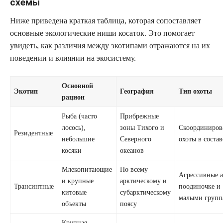
схемы
Ниже приведена краткая таблица, которая сопоставляет
основные экологические ниши косаток. Это помогает
увидеть, как различия между экотипами отражаются на их
поведении и влиянии на экосистему.
Основной
Экотип
География
Тип охоты
рацион
Рыба (часто
Прибрежные
лосось),
зоны Тихого и
Скоординиров
Резидентные
небольшие
Северного
охоты в состав
косяки
океанов
Млекопитающие
По всему
Агрессивные а
и крупные
арктическому и
Трансинтные
поодиночке и
китовые
субарктическому
малыми групп
объекты
поясу
Крупная