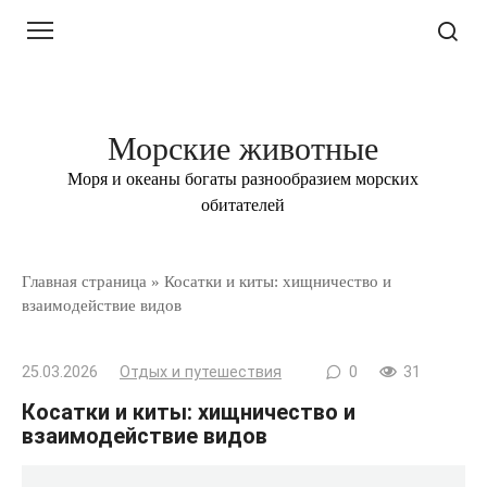
Перейти
к
контенту
Морские животные
Моря и океаны богаты разнообразием морских
обитателей
Главная страница
»
Косатки и киты: хищничество и
взаимодействие видов
25.03.2026
Отдых и путешествия
0
31
Косатки и киты: хищничество и
взаимодействие видов