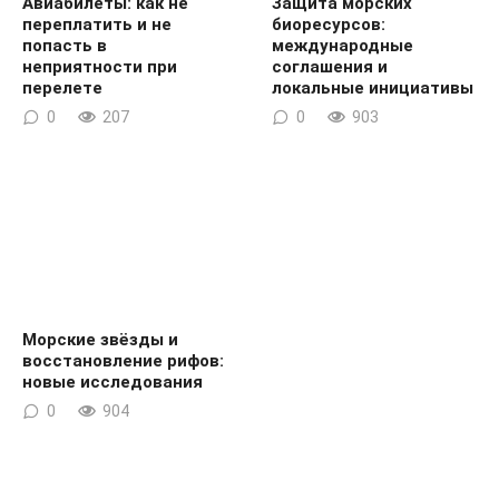
Авиабилеты: как не
Защита морских
переплатить и не
биоресурсов:
попасть в
международные
неприятности при
соглашения и
перелете
локальные инициативы
0
207
0
903
Морские звёзды и
восстановление рифов:
новые исследования
0
904