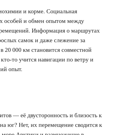
биохимии и корме. Социальная
ых особей и обмен опытом между
перемещений. Информация о маршрутах
рослых самок и даже слежение за
в 20 000 км становится совместной
 кто-то учится навигации по ветру и
ний опыт.
итов — её двусторонность и близость к
на юг? Нет, их перемещение сводится к
м море Арктики и размножение в