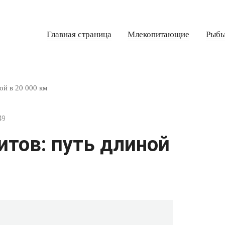
Главная страница
Млекопитающие
Рыб
ой в 20 000 км
49
итов: путь длиной