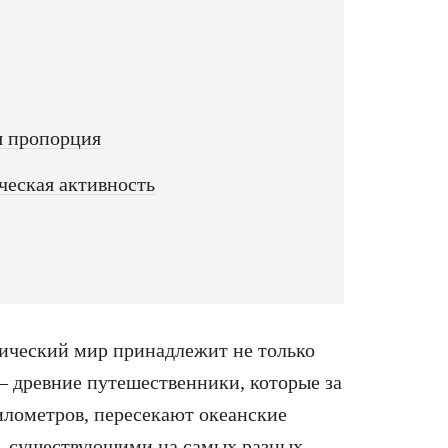
я пропорция
ческая активность
нический мир принадлежит не только
 древние путешественники, которые за
илометров, пересекают океанские
и, существующими на самых разных