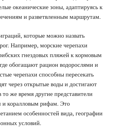
целые океанические зоны, адаптируясь к
течениям и разветвленным маршрутам.
граций, которые можно назвать
ог. Например, морские черепахи
арибских гнездовых пляжей к кормовым
 где обогащают рацион водорослями и
стые черепахи способны пересекать
дят через открытые воды и достигают
 то же время другие представители
м и коралловым рифам. Это
четанием особенностей вида, географии
зонных условий.