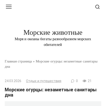
Перейти
к
контенту
Морские животные
Моря и океаны богаты разнообразием морских
обитателей
Главная страница
»
Морские огурцы: незаметные санитары
дна
24.03.2026
Отдых и путешествия
0
21
Морские огурцы: незаметные санитары
дна