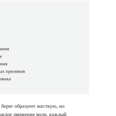
ания
я
ения
ых приливов
овека
и берег образуют жесткую, но
каждое движение волн, каждый