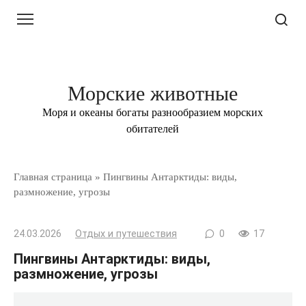
Перейти
к
контенту
Морские животные
Моря и океаны богаты разнообразием морских
обитателей
Главная страница
»
Пингвины Антарктиды: виды,
размножение, угрозы
24.03.2026
Отдых и путешествия
0
17
Пингвины Антарктиды: виды,
размножение, угрозы