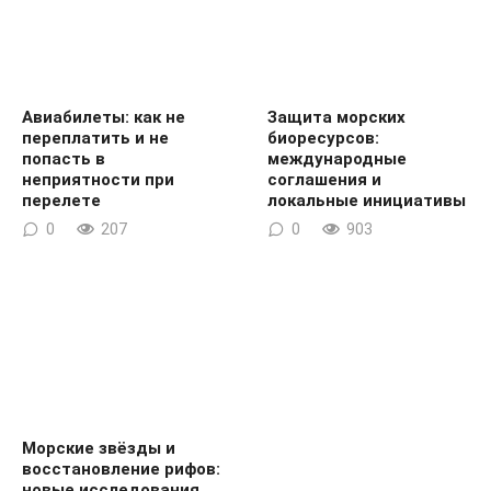
Авиабилеты: как не
Защита морских
переплатить и не
биоресурсов:
попасть в
международные
неприятности при
соглашения и
перелете
локальные инициативы
0
207
0
903
Морские звёзды и
восстановление рифов:
новые исследования