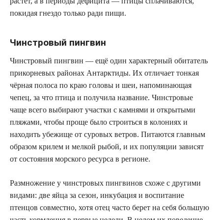
растёт, а в периоды дефицита — птицы сплачиваются,
покидая гнездо только ради пищи.
Чинстровый пингвин
Чинстровый пингвин — ещё один характерный обитатель
прикорневых районах Антарктиды. Их отличает тонкая
чёрная полоса по краю головы и шеи, напоминающая
чепец, за что птица и получила название. Чинстровые
чаще всего выбирают участки с камнями и открытыми
пляжами, чтобы проще было строиться в колониях и
находить убежище от суровых ветров. Питаются главным
образом крилем и мелкой рыбой, и их популяции зависят
от состояния морского ресурса в регионе.
Размножение у чинстровых пингвинов схоже с другими
видами: две яйца за сезон, инкубация и воспитание
птенцов совместно, хотя отец часто берет на себя большую
часть кормления в первые недели. В целом их поведение