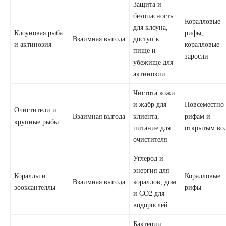
Защита и
безопасность
Коралловые
для клоуна,
Клоуновая рыба
рифы,
Взаимная выгода
доступ к
и актинозия
коралловые
пище и
заросли
убежище для
актинозии
Чистота кожи
и жабр для
Повсеместно
Очистители и
Взаимная выгода
клиента,
рифам и
крупные рыбы
питание для
открытым во
очистителя
Углерод и
энергия для
Кораллы и
Коралловые
Взаимная выгода
кораллов, дом
зооксантеллы
рифы
и CO2 для
водорослей
Бактерии