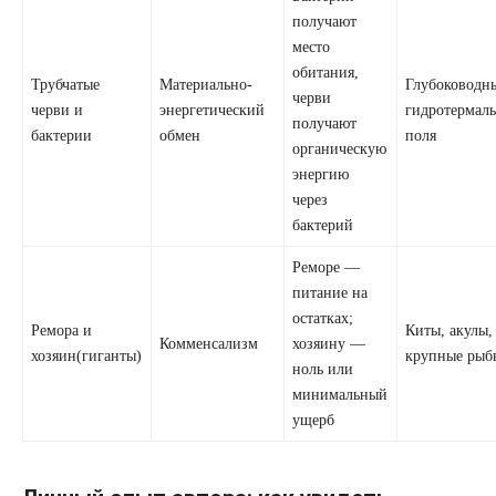
получают
место
обитания,
Трубчатые
Материальнo-
Глубоководн
черви
черви и
энергетический
гидротермал
получают
бактерии
обмен
поля
органическую
энергию
через
бактерий
Реморе —
питание на
остатках;
Ремора и
Киты, акулы,
Комменсализм
хозяину —
хозяин(гиганты)
крупные рыб
ноль или
минимальный
ущерб