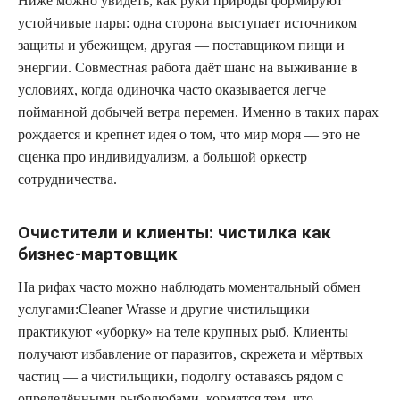
Ниже можно увидеть, как руки природы формируют
устойчивые пары: одна сторона выступает источником
защиты и убежищем, другая — поставщиком пищи и
энергии. Совместная работа даёт шанс на выживание в
условиях, когда одиночка часто оказывается легче
пойманной добычей ветра перемен. Именно в таких парах
рождается и крепнет идея о том, что мир моря — это не
сценка про индивидуализм, а большой оркестр
сотрудничества.
Очистители и клиенты: чистилка как
бизнес-мартовщик
На рифах часто можно наблюдать моментальный обмен
услугами:Cleaner Wrasse и другие чистильщики
практикуют «уборку» на теле крупных рыб. Клиенты
получают избавление от паразитов, скрежета и мёртвых
частиц — а чистильщики, подолгу оставаясь рядом с
определёнными рыболюбами, кормятся тем, что