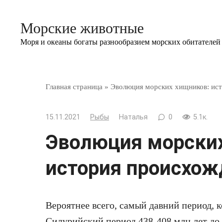
Перейти
к
Морские животные
контенту
Моря и океаны богаты разнообразием морских обитателей
Главная страница
»
Эволюция морских хищников: ист
15.11.2021
Рыбы
Наталья
0
5.1к.
Эволюция морских
история происхож
Вероятнее всего, самый давний период, к
Силурийский период 438-408 млн лет до 