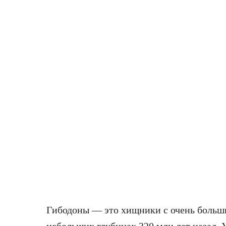
Гибодоны — это хищники с очень больш
небольших глубинах 320 млн лет назад. У