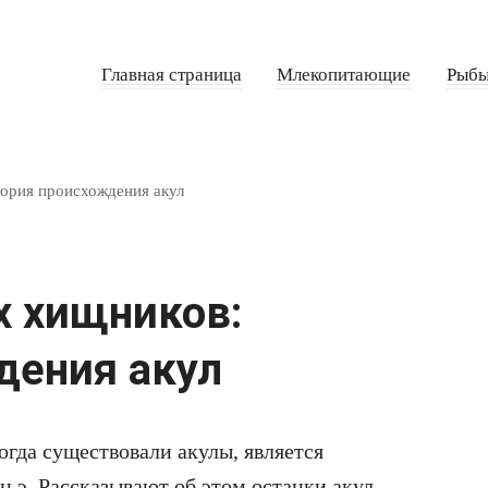
Главная страница
Млекопитающие
Рыб
ория происхождения акул
 хищников:
дения акул
огда существовали акулы, является
н.э. Рассказывают об этом останки акул