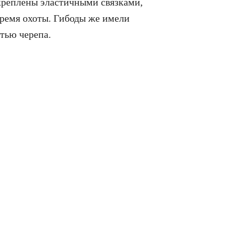
креплены эластичными связками,
время охоты. Гибоды же имели
стью черепа.