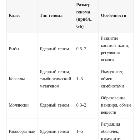
Размер
генома
Класс
Тип генома
Особенности
(прибл.,
Gb)
Развитие
костной ткани,
Рыбы
Ядерный геном
0.5–2
регуляция
осмоса
Ядерный геном;
Иммунитет,
Кораллы
симбиотический
1–3
обмен
метагеном
симбиотами
Образование
Моллюски
Ядерный геном
0.3–2
панциря, обмен
веществ
Регуляция
Ракообразные
Ядерный геном
1–6
оболочек,
иммунитет