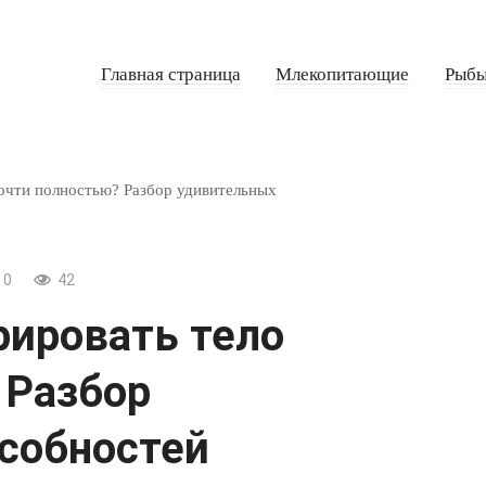
Главная страница
Млекопитающие
Рыб
почти полностью? Разбор удивительных
0
42
рировать тело
 Разбор
собностей