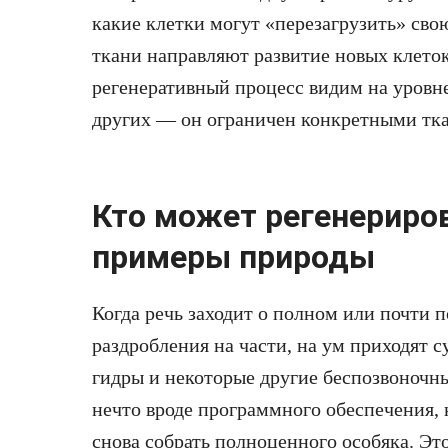
какие клетки могут «перезагрузить» сво
ткани направляют развитие новых клето
регенеративный процесс видим на уровне 
других — он ограничен конкретными тк
Кто может регенериров
примеры природы
Когда речь заходит о полном или почти 
раздробления на части, на ум приходят 
гидры и некоторые другие беспозвоночны
нечто вроде программного обеспечения, к
снова собрать полноценного особяка. Это