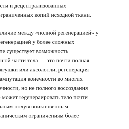
ости и децентрализованных
 ограниченных копий исходной ткани.
зличие между «полной регенерацией» у
егенерацией у более сложных
ипе существует возможность
ьшой части тела — это почти полная
лягушки или аксолотли, регенерация
ампутация конечности во многих
ечности, но не полного воссоздания
 может regенераировать тело почти
ельным полувозникновенным
ханическим ограничениям более