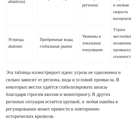
atlanticus)
регионах
и низкая
скорость
воспроиз
Утрата
Уязвимы в
местооби
Устрицы,
Прибрежные воды,
локальных
незаконн
abalones
глобальные рынки
популяциях
промысел
сезонност
Эта таблица иллюстрирует идею: угроза не однозначна и
сильно зависит от региона, вида и условий промысла. В
некоторых местах удаётся стабилизировать запасы
благодаря строгим квотам и мониторингу. В других
регионах ситуация остаётся хрупкой, и любая ошибка в
регулировании может привести к повторению
исторических кризисов.