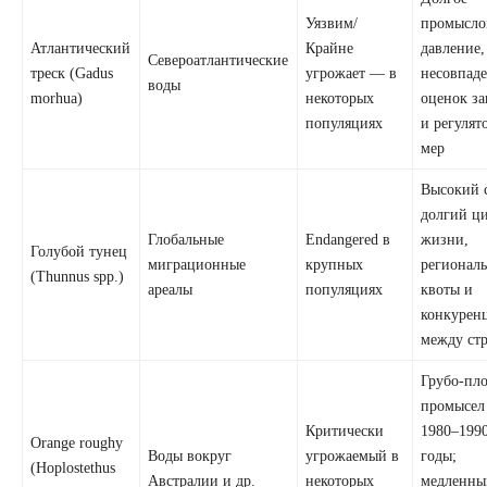
Уязвим/
промысло
Атлантический
Крайне
давление,
Североатлантические
треск (Gadus
угрожает — в
несовпад
воды
morhua)
некоторых
оценок за
популяциях
и регулят
мер
Высокий 
долгий ц
Глобальные
Endangered в
жизни,
Голубой тунец
миграционные
крупных
регионал
(Thunnus spp.)
ареалы
популяциях
квоты и
конкурен
между ст
Грубо‑пл
промысел
Критически
1980–1990
Orange roughy
Воды вокруг
угрожаемый в
годы;
(Hoplostethus
Австралии и др.
некоторых
медленны