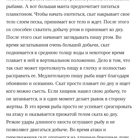
рыбами. А вот большая манта предпочитает питаться
планктоном. Чтобы начать охотиться, скат накрывает свое
тело слоем песка, принимает все тело и ждет. После этого
ох способен схватить добычу ртом и принимает ко дну.
После этого скат начинает заглядывать пишу ртом. Во
время заглатывания очень большой добычи, скат
поднимается в среднюю толщу воды и некоторое время
плавает в ней в вертикальном положении. Дело в том, что
так скат может протолкнуть пищу в глотку и полностью
расправить ее. Медлительную пишу рыба ищет благодаря
обонянию и осязанию. Скат просто плавает по дну и ищет
кого можно съесть. Если хищник нашел свою добычу, то
он затаивается, и в один момент делает рывок в сторону
жертвы. В это время рыба просто не успевает среагировать
на атаку и оказывается прижатой телом ската ко дну.
Резкие удары длинного хвоста оглушают рыбу и не
позволяют двигаться добыче. Во время атаки и
передвижения скат опирается на длинные брюшные лучи,