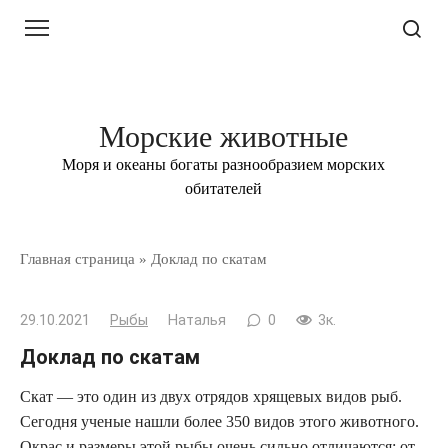
Перейти
к
контенту
Морские животные
Моря и океаны богаты разнообразием морских
обитателей
Главная страница
»
Доклад по скатам
29.10.2021
Рыбы
Наталья
0
3к.
Доклад по скатам
Скат — это один из двух отрядов хрящевых видов рыб.
Сегодня ученые нашли более 350 видов этого животного.
Окрас и размеры этой рыбы очень сильно отличаются: от