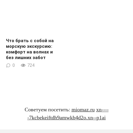
Что брать с собой на
морскую экскурсию:
комфорт на волнах и
без лишних забот
0
724
Советуем посетить:
miomaz.ru
xn----
-7kcbekeiftdh9amwkb4d2o.xn--p1ai