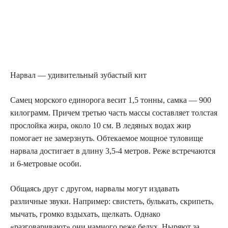
Нарвал — удивительный зубастый кит
Самец морского единорога весит 1,5 тонны, самка — 900
килограмм. Причем третью часть массы составляет толстая
прослойка жира, около 10 см. В ледяных водах жир
помогает не замерзнуть. Обтекаемое мощное туловище
нарвала достигает в длину 3,5-4 метров. Реже встречаются
и 6-метровые особи.
Общаясь друг с другом, нарвалы могут издавать
различные звуки. Например: свистеть, булькать, скрипеть,
мычать, громко вздыхать, щелкать. Однако
«разговаривают» они намного реже белух. Ныряют за