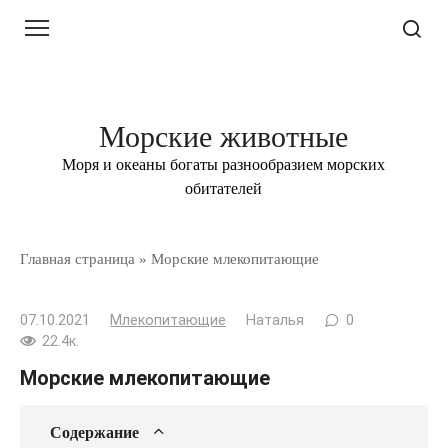
Перейти
к
контенту
Морские животные
Моря и океаны богаты разнообразием морских
обитателей
Главная страница
»
Морские млекопитающие
07.10.2021
Млекопитающие
Наталья
0
22.4к.
Морские млекопитающие
Содержание