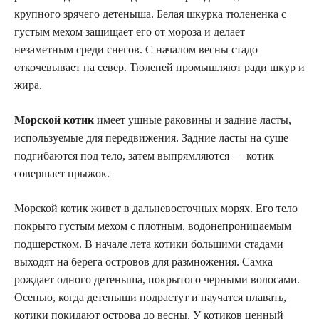
крупного зрячего детеныша. Белая шкурка тюлененка с
густым мехом защищает его от мороза и делает
незаметным среди снегов. С началом весны стадо
откочевывает на север. Тюленей промышляют ради шкур и
жира.
Морской котик
имеет ушные раковины и задние ласты,
используемые для передвижения. Задние ласты на суше
подгибаются под тело, затем выпрямляются — котик
совершает прыжок.
Морской котик живет в дальневосточных морях. Его тело
покрыто густым мехом с плотным, водонепроницаемым
подшерстком. В начале лета котики большими стадами
выходят на берега островов для размножения. Самка
рождает одного детеныша, покрытого черными волосами.
Осенью, когда детеныши подрастут и научатся плавать,
котики покидают острова до весны. У котиков ценный