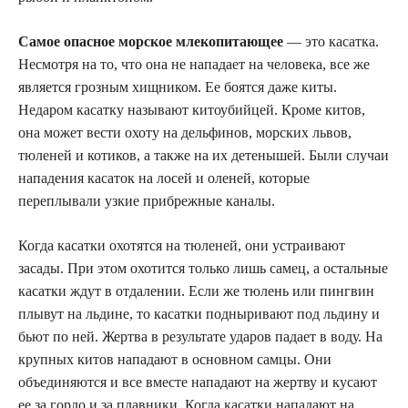
Самое опасное морское млекопитающее
— это
касатка
.
Несмотря на то, что она не нападает на человека, все же
является грозным хищником. Ее боятся даже киты.
Недаром касатку называют китоубийцей. Кроме китов,
она может вести охоту на дельфинов, морских львов,
тюленей и котиков, а также на их детенышей. Были случаи
нападения касаток на лосей и оленей, которые
переплывали узкие прибрежные каналы.
Когда касатки охотятся на тюленей, они устраивают
засады. При этом охотится только лишь самец, а остальные
касатки ждут в отдалении. Если же тюлень или пингвин
плывут на льдине, то касатки подныривают под льдину и
бьют по ней. Жертва в результате ударов падает в воду. На
крупных китов нападают в основном самцы. Они
объединяются и все вместе нападают на жертву и кусают
ее за горло и за плавники. Когда касатки нападают на