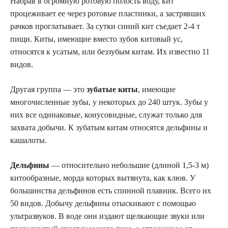
Набрав в огромную ротовую полость воду, кит
процеживает ее через ротовые пластинки, а застрявших
рачков проглатывает. За сутки синий кит съедает 2-4 т
пищи. Киты, имеющие вместо зубов китовый ус,
относятся к усатым, или беззубым китам. Их известно 11
видов.
Другая группа — это
зубатые киты
, имеющие
многочисленные зубы, у некоторых до 240 штук. Зубы у
них все одинаковые, конусовидные, служат только для
захвата добычи. К зубатым китам относятся дельфины и
кашалоты.
Дельфины
— относительно небольшие (длиной 1,5-3 м)
китообразные, морда которых вытянута, как клюв. У
большинства
дельфинов
есть спинной плавник. Всего их
50 видов. Добычу дельфины отыскивают с помощью
ультразвуков. В воде они издают щелкающие звуки или