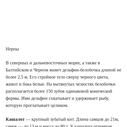
Нерпы
В северных и дальневосточных морях, а также в
Балтийском и Черном живет дельфин-белобочка длиной не
более 2,5 м. Его стройное тело сверху черного цвета,
живот и бока белые. На вытянутых челюстях белобочки
располагается более 150 зубов одинаковой конической
формы. Ими дельфин схватывает и удерживает рыбу,
которую проглатывает целиком.
Кашалот
— крупный зубатый кит. Длина самцов до 21м,
самок — до 13 м и масса до 80 т. У кашалота огромная