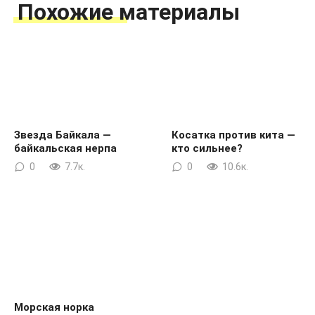
Похожие материалы
Звезда Байкала —
Косатка против кита —
байкальская нерпа
кто сильнее?
0
7.7к.
0
10.6к.
Морская норка